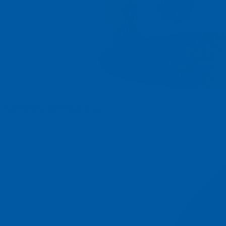
FUn
Resources
Vibs & Co