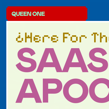
¿Here For Th
SAAS
APOC